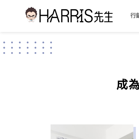
Skip
行
to
content
成