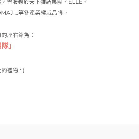
戶專案，曾服務於天下雜誌集團、ELLE、
MAJI…等各產業權威品牌。
司的座右銘為：
團隊」
物 : )