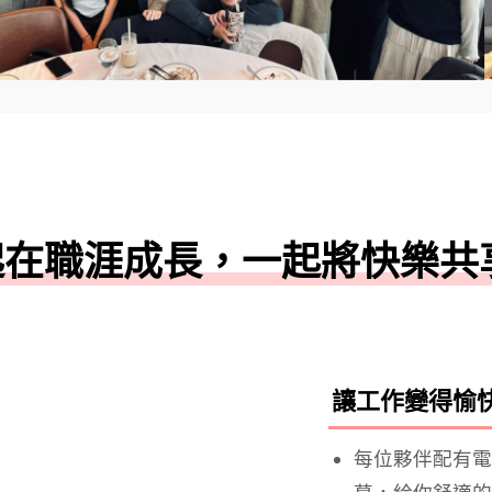
起在職涯成長，一起將快樂共
讓工作變得愉
每位夥伴配有電