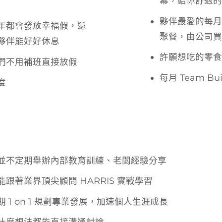
幕，給你舒適的
夥伴最愛的每月
年都會發放幸福假，還
聚餐，由公司買
夥伴能好好休息
許願想吃的零食
們不用補班直接放假
每月 Team Bu
度
並不定期舉辦內部教育訓練、老闆經驗分享
跟著業界頂尖顧問 HARRIS 實戰學習
1 on 1 規劃專業發展，加速個人生涯成長
什麼想法都能直接溝通討論