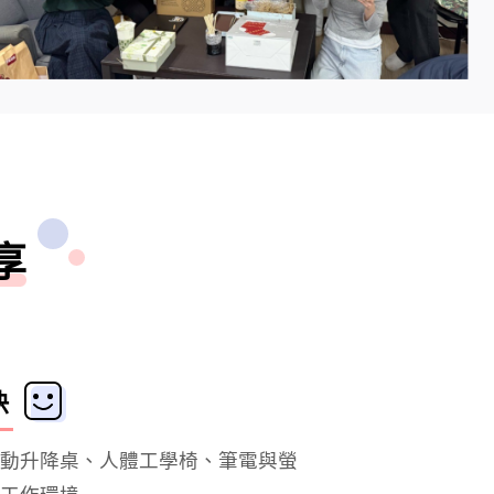
享
快
動升降桌、人體工學椅、筆電與螢