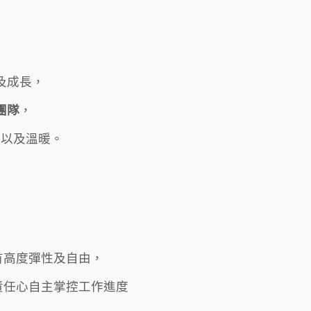
及成長，
團隊
，
力以及溫暖。
有高度彈性及自由，
責任心
自主掌控工作進度