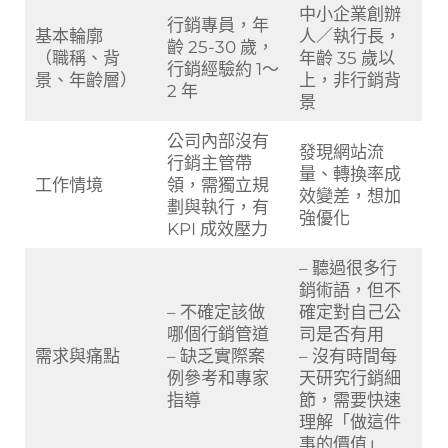
中小企業創辦
行銷專員，年
基本輪廓
人／執行長，
齡 25-30 歲，
（職稱、背
年齡 35 歲以
行銷經驗約 1～
景、年齡層）
上，非行銷背
2 年
景
公司內部沒有
發現網站流
行銷主管帶
量、轉換率成
工作情境
領，需獨立規
效變差，想加
劃與執行，有
強優化
KPI 成效壓力
– 聽過很多行
銷術語，但不
– 不確定該做
確定對自己公
哪個行銷管道
司是否有用
需求與痛點
– 缺乏實際案
– 沒有時間每
例參考和專家
天研究行銷細
指導
節，需要快速
理解「做這件
事的價值」