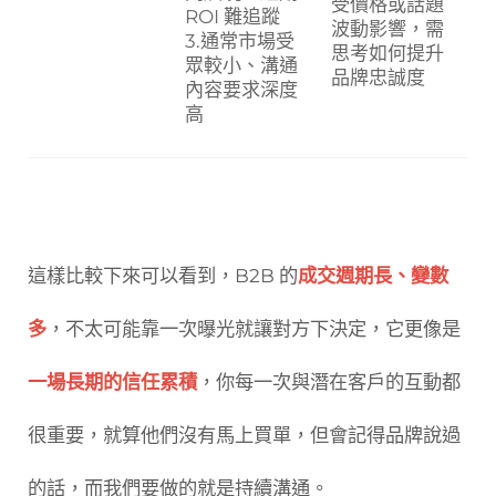
受價格或話題
ROI 難追蹤
波動影響，需
3.通常市場受
思考如何提升
眾較小、溝通
品牌忠誠度
內容要求深度
高
這樣比較下來可以看到，
B2B 的
成交週期長、變數
多
，不太可能靠一次曝光就讓對方下決定，它更像是
一場長期的信任累積
，你每一次與潛在客戶的互動都
很重要，就算他們沒有馬上買單，但會記得品牌說過
的話，而我們要做的就是持續溝通。