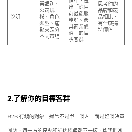
隔中，選
業類別、
思考你的
出「你目
公司規
品牌和競
前最能服
說明
模、角色
品相比，
務好、最
類型、痛
有什麼獨
具商業價
點來區分
特價值
值」的目
不同市場
標客群
2.了解你的目標客群
B2B 行銷的對象，通常不是單一個人，而是整個決策
團隊，每一方的痛點和評估標準都不一樣，像我們常