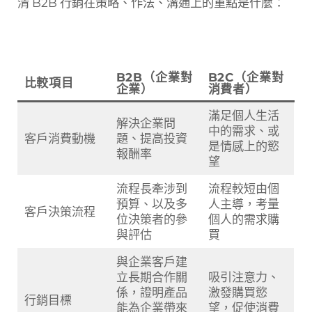
清 B2B 行銷在策略、作法、溝通上的重點是什麼：
B2B（企業對
B2C（企業對
比較項目
企業）
消費者）
滿足個人生活
解決企業問
中的需求、或
客戶消費動機
題、提高投資
是情感上的慾
報酬率
望
流程長牽涉到
流程較短由個
預算、以及多
人主導，考量
客戶決策流程
位決策者的參
個人的需求購
與評估
買
與企業客戶建
立長期合作關
吸引注意力、
係，證明產品
激發購買慾
行銷目標
能為企業帶來
望，促使消費