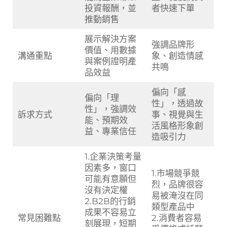
投資報酬，並
者快速下單
推動銷售
展示解決方案
強調品牌形
價值、用數據
溝通重點
象、創造情感
與案例證明產
共鳴
品效益
偏向「感
偏向「理
性」，透過故
性」，強調效
訴求方式
事、視覺與生
能、預期效
活風格形象創
益、專業信任
造吸引力
1.企業決策考量
因素多，窗口
1.市場競爭競
可能有意願但
烈，品牌很容
沒有決定權
易被淹沒在同
2.B2B的行銷
類型產品中
成果不容易立
常見困難點
2.消費者容易
刻展現，短期