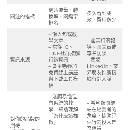
網站流量、轉
多久看到成
關注的指標
換率、關鍵字
效、費用多少
排名
– 懶人包或教
學文章
– 產業相關報
– 常從 IG、
導、長文章或
LINE社群接觸
專業訪談
資訊來源
行銷資訊
– 透過
– 會主動參加
LinkedIn、業
免費線上講座
界朋友推薦接
與下載工具模
觸行銷人脈
板
– 淺顯易懂但
有系統的教
– 希望顧問能
學，幫助理解
站在經營者的
「為什麼這樣
角度，協助評
對你的品牌的
做」
估行銷投入是
期待
否值得