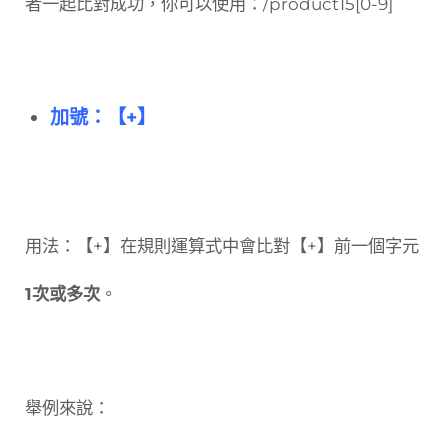
者一起比對成功，你可以使用：/product15[0-9]
加號：【+】
用法：【+】在規則運算式中會比對【+】前一個字元
1次或多次
。
舉例來說：